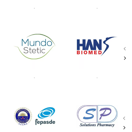
.
.
.
.